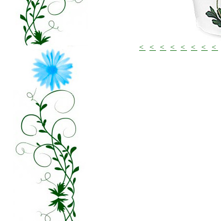
<
<
<
<
<
<
<
<