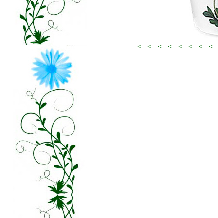
<
<
<
<
<
<
<
<