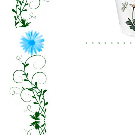
<
<
<
<
<
<
<
<