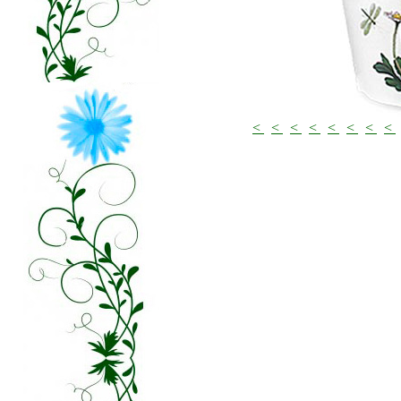
<
<
<
<
<
<
<
<