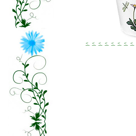
<
<
<
<
<
<
<
<