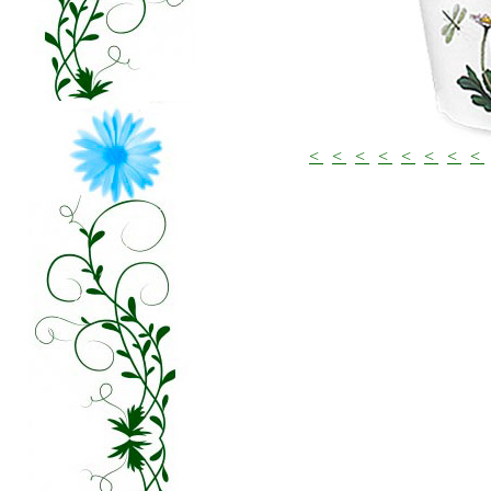
<
<
<
<
<
<
<
<