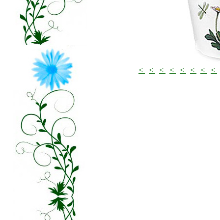
<
<
<
<
<
<
<
<