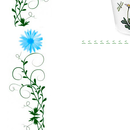
<
<
<
<
<
<
<
<