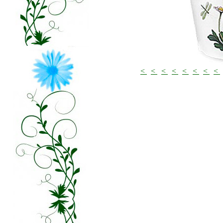
<
<
<
<
<
<
<
<