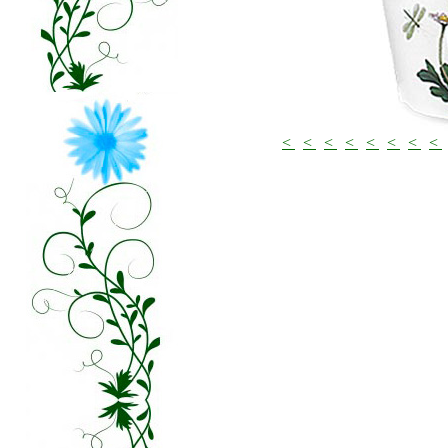
<
<
<
<
<
<
<
<