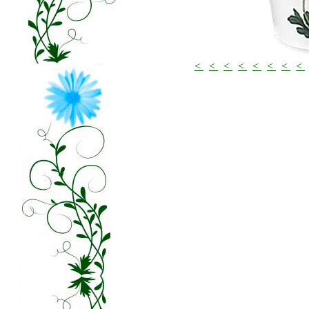
<
<
<
<
<
<
<
<