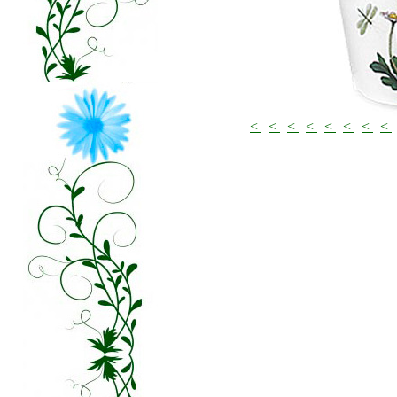
<
<
<
<
<
<
<
<