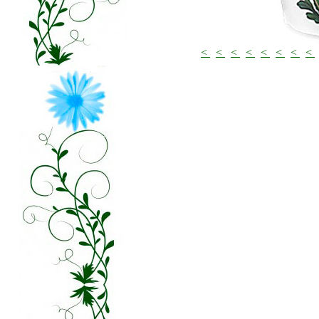
<
<
<
<
<
<
<
<