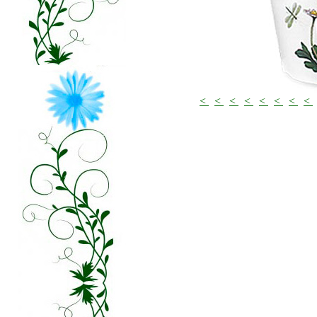
<
<
<
<
<
<
<
<