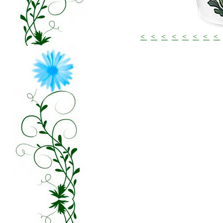
<
<
<
<
<
<
<
<