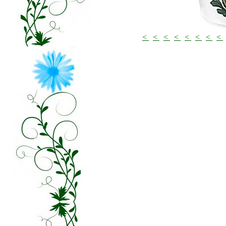
<
<
<
<
<
<
<
<