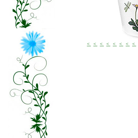
<
<
<
<
<
<
<
<