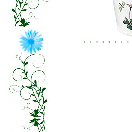
<
<
<
<
<
<
<
<