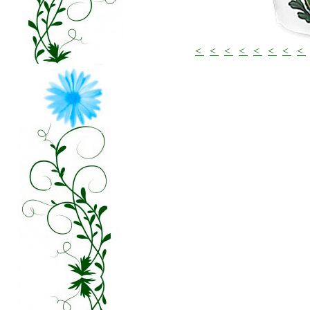
<
<
<
<
<
<
<
<