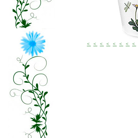
<
<
<
<
<
<
<
<