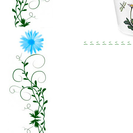
<
<
<
<
<
<
<
<