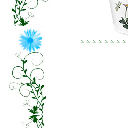
<
<
<
<
<
<
<
<