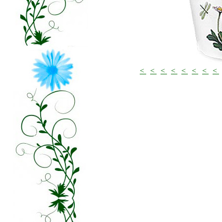
<
<
<
<
<
<
<
<