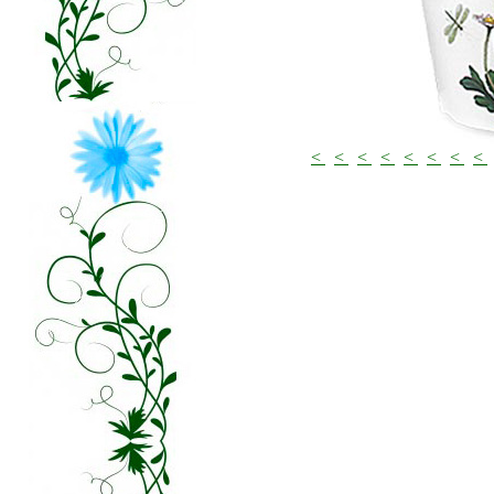
<
<
<
<
<
<
<
<