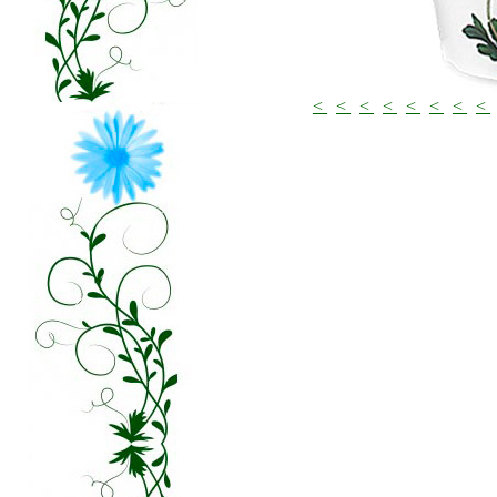
<
<
<
<
<
<
<
<