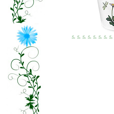
<
<
<
<
<
<
<
<