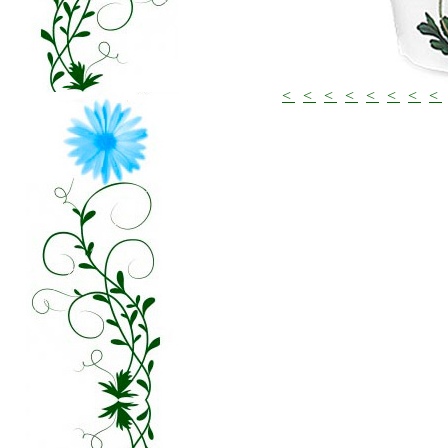
<
<
<
<
<
<
<
<