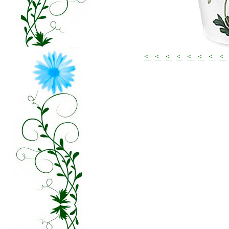
<
<
<
<
<
<
<
<