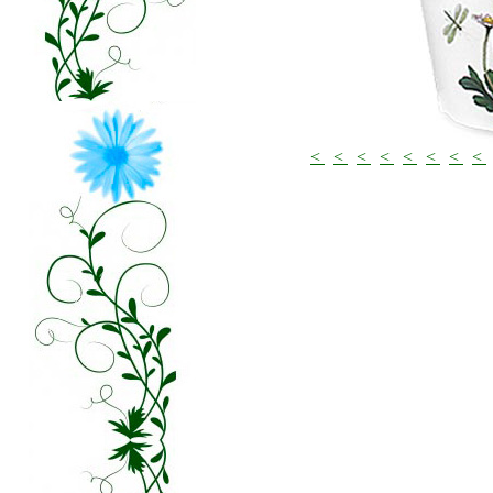
<
<
<
<
<
<
<
<