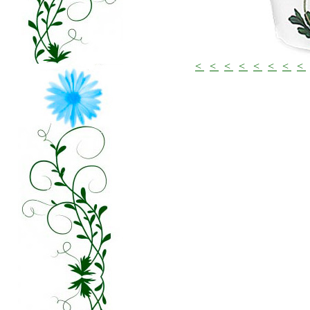
<
<
<
<
<
<
<
<