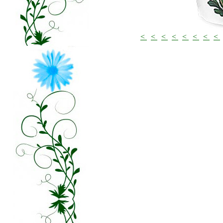
<
<
<
<
<
<
<
<