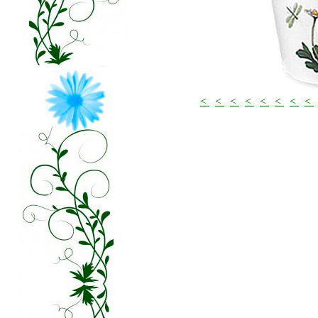
<
<
<
<
<
<
<
<