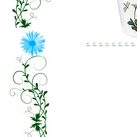
<
<
<
<
<
<
<
<