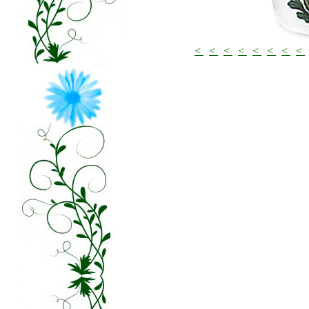
<
<
<
<
<
<
<
<