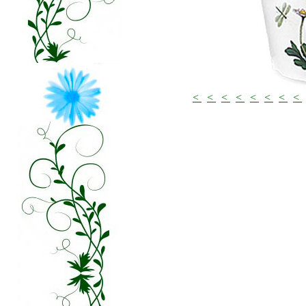
<
<
<
<
<
<
<
<