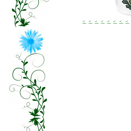
<
<
<
<
<
<
<
<