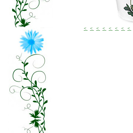
<
<
<
<
<
<
<
<