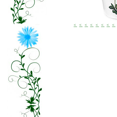
<
<
<
<
<
<
<
<