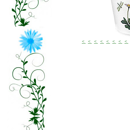
<
<
<
<
<
<
<
<