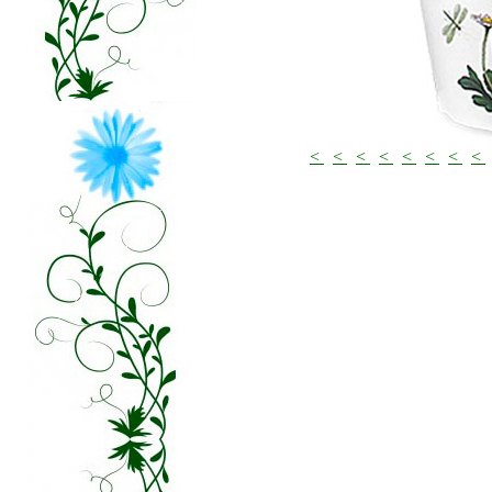
<
<
<
<
<
<
<
<