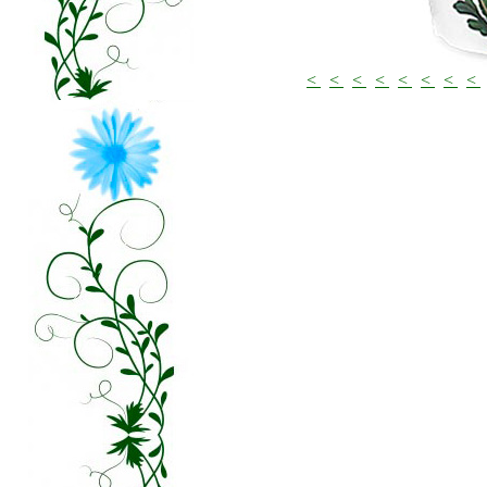
<
<
<
<
<
<
<
<