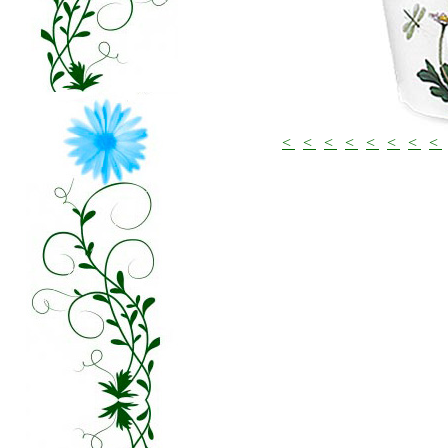
<
<
<
<
<
<
<
<