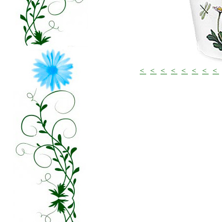
<
<
<
<
<
<
<
<