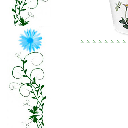
<
<
<
<
<
<
<
<