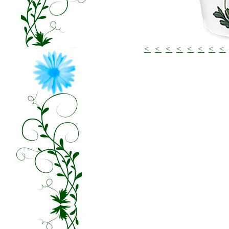
<
<
<
<
<
<
<
<