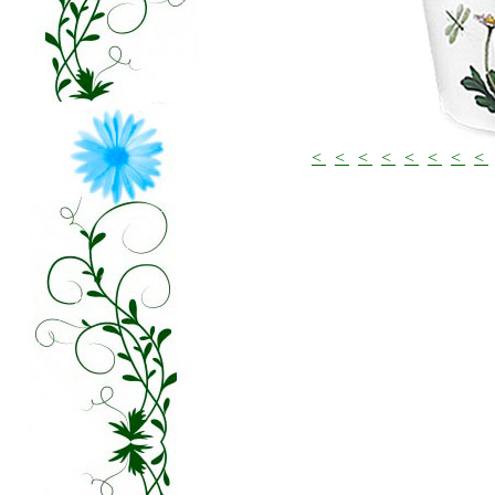
<
<
<
<
<
<
<
<