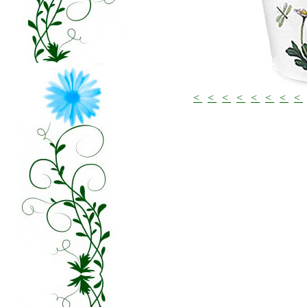
<
<
<
<
<
<
<
<