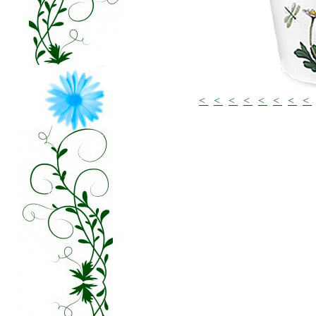
<
<
<
<
<
<
<
<