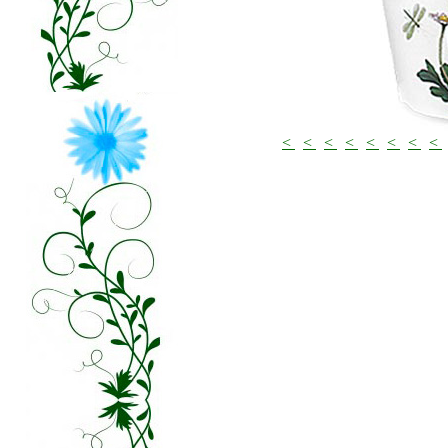
<
<
<
<
<
<
<
<