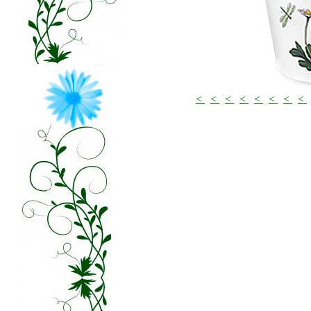
<
<
<
<
<
<
<
<